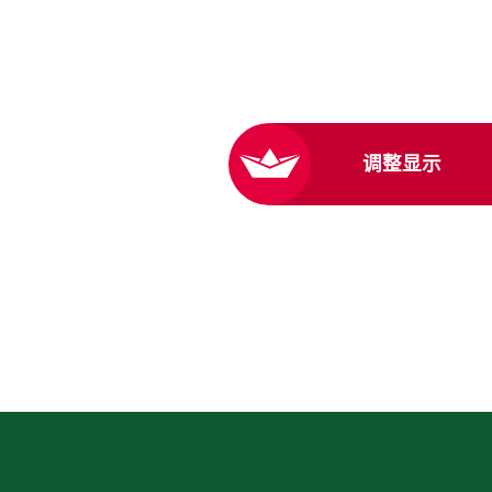
调整显示
Facebook
X
Youtube
LinkedIn
Instag