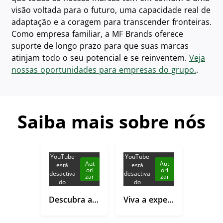
visão voltada para o futuro, uma capacidade real de
adaptação e a coragem para transcender fronteiras.
Como empresa familiar, a MF Brands oferece
suporte de longo prazo para que suas marcas
atinjam todo o seu potencial e se reinventem.
Veja
nossas oportunidades para empresas do grupo.
.
Saiba mais sobre nós
YouTube
YouTube
Aut
Aut
está
está
ori
ori
desactiva
desactiva
zar
zar
do
do
Descubra a cultura da Lacoste
Viva a experiência do varejo na Lacoste