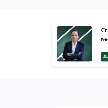
Cr
Eric
우