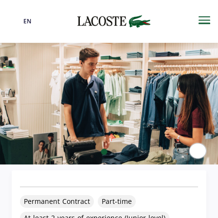
EN
Language
Me
Paus
Permanent Contract
Part-time
At least 2 years of experience (Junior level)